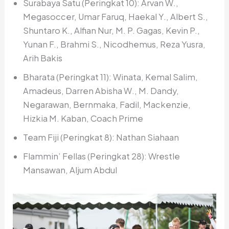
Surabaya Satu (Peringkat 10): Arvan W.,
Megasoccer, Umar Faruq, Haekal Y., Albert S.,
Shuntaro K., Alfian Nur, M. P. Gagas, Kevin P.,
Yunan F., Brahmi S., Nicodhemus, Reza Yusra,
Arih Bakis
Bharata (Peringkat 11): Winata, Kemal Salim,
Amadeus, Darren Abisha W., M. Dandy,
Negarawan, Bernmaka, Fadil, Mackenzie,
Hizkia M. Kaban, Coach Prime
Team Fiji (Peringkat 8): Nathan Siahaan
Flammin’ Fellas (Peringkat 28): Wrestle
Mansawan, Aljum Abdul