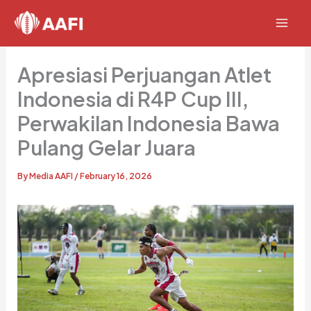
Skip
to
content
Apresiasi Perjuangan Atlet
Indonesia di R4P Cup III,
Perwakilan Indonesia Bawa
Pulang Gelar Juara
By
Media AAFI
/
February 16, 2026